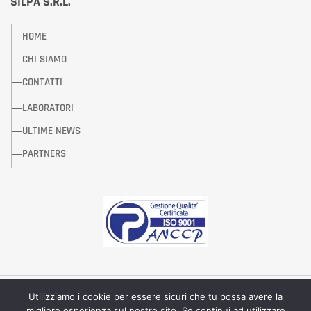
SILPA S.R.L.
HOME
CHI SIAMO
CONTATTI
LABORATORI
ULTIME NEWS
PARTNERS
Utilizziamo i cookie per essere sicuri che tu possa avere la
© 2020 Silpa S.r.l - by Infolabs di R.F.
migliore esperienza sul nostro sito. Se continui ad utilizzare