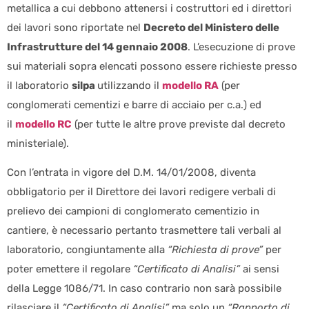
metallica a cui debbono attenersi i costruttori ed i direttori
dei lavori sono riportate nel
Decreto del Ministero delle
Infrastrutture del 14 gennaio 2008
. L’esecuzione di prove
sui materiali sopra elencati possono essere richieste presso
il laboratorio
silpa
utilizzando il
modello RA
(per
conglomerati cementizi e barre di acciaio per c.a.) ed
il
modello RC
(per tutte le altre prove previste dal decreto
ministeriale).
Con l’entrata in vigore del D.M. 14/01/2008, diventa
obbligatorio per il Direttore dei lavori redigere verbali di
prelievo dei campioni di conglomerato cementizio in
cantiere, è necessario pertanto trasmettere tali verbali al
laboratorio, congiuntamente alla
“Richiesta di prove”
per
poter emettere il regolare
“Certificato di Analisi”
ai sensi
della Legge 1086/71. In caso contrario non sarà possibile
rilasciare il
“Certificato di Analisi”
ma solo un
“Rapporto di